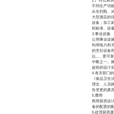
2.产特点厨
不同生产功
从生到熟、
大型酒店的
设备；加工
积标准、设
3.事业设施
公用事业设
利用电力和
的烹饪设备
以...，更
中断之一。
超前的设汁
4.有关部门
《食品卫生
理念、人员
告变更的废
5.费用
商用厨房设
备的配置的
6.处理厨房