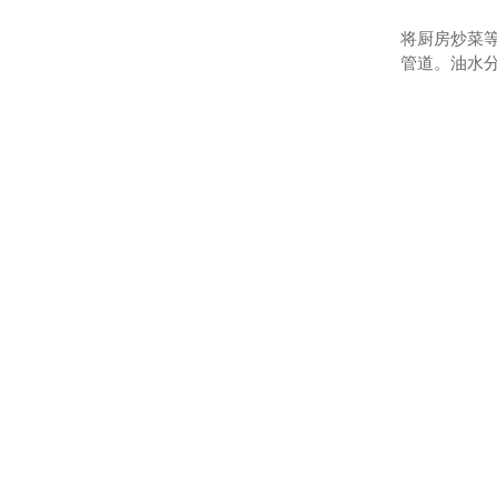
将厨房炒菜
管道。油水