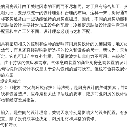
房
能的厨房设计由于关键因素的不同而不尽相同。对于具有综合加工、
从粗到细，要形成统一的设计理念和合理的布局。这样一来，厨房通
目标客房通常由一些功能独特的厨房点组成。因此，不同的厨房功能
厨房装修设计主要针对加工设备的配置；冷餐厨房装修设计应注意卫生
备配置和生产工艺不同。设计理念必须与之相匹配。
施具有密切相关的控制和缓冲的影响商用厨房设计的关键因素，地方
天然气，而且还直接影响到所选择的投入和设备的尺寸。我认为，天然
而定。它也可以产生红外能量。只是徽波炉却非电力不可用。弗赖尔
可靠。由于持续的供应和需求。气体烹调装置的商业厨房烹调装置的
换句话说厨房设计不仅是由于公共设施的当前状态。但也符合其发展计
实施方案。
的规定和标准
法》>《地方..防火与环境保护》等法规，是厨房设计的关键要素，
路线和设备选择。应考虑相关法律法规的要求，减少商业厨房的设计
弃物和经济发展报告。
计输入。是空间的设计理念，关键因素特别是影响大的设备配置。有多
配置。除了投资成本还决定，厨房用材和风格的装修。
废气和污水