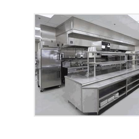
-电磁炉双口锅
成都厨房设备公司-四头电平板连焗炉
四川通风设