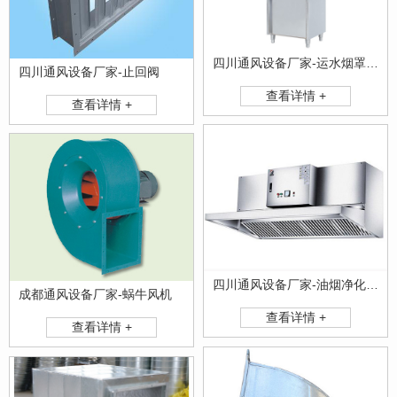
四川通风设备厂家-运水烟罩控制箱
四川通风设备厂家-止回阀
查看详情 +
查看详情 +
四川通风设备厂家-油烟净化一体机
成都通风设备厂家-蜗牛风机
查看详情 +
查看详情 +