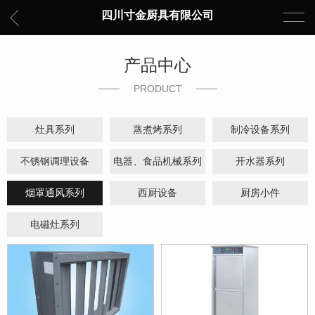
四川寸金厨具有限公司
产品中心
PRODUCT
灶具系列
蒸煮烤系列
制冷设备系列
不锈钢调理设备
电器、食品机械系列
开水器系列
烟罩通风系列
西厨设备
厨房小件
电磁灶系列