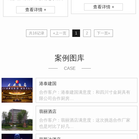
查看详情 +
查看详情 +
共16记录
«上一页
1
2
下一页»
案例图库
CASE
港泰建国
合作客户：港泰建国满意度：和四川寸金厨具有
限公司合作厨房…
翡丽酒店
合作客户：翡丽酒店满意度：这次挑选合作厂家
也是对比了好几…