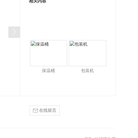
相关内容
保温桶
包装机
在线留言