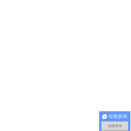
在线咨询
在线咨询