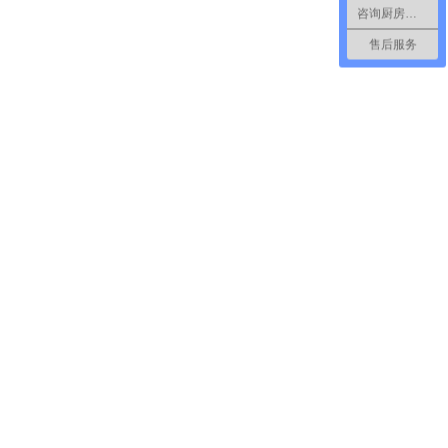
咨询厨房工程
售后服务