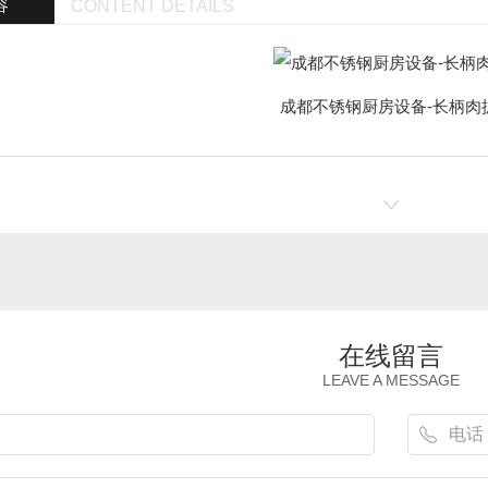
容
CONTENT DETAILS
成都不锈钢
厨房设备
-长柄肉
在线留言
LEAVE A MESSAGE