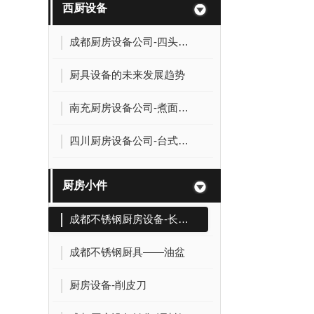
西厨设备
成都厨房设备公司-四头电平板连焗炉
厨具设备的未来发展趋势
南充厨房设备公司-煮面炉连柜座
四川厨房设备公司-台式四头电煮食炉
厨房小件
成都不锈钢厨房设备-长柄肉抓
成都不锈钢厨具——油盆
厨房设备-削皮刀