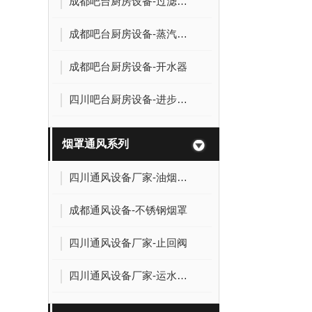
成都吧台厨房设备-过滤式直饮开水机
成都吧台厨房设备-蒸汽式开水器
成都吧台厨房设备-开水器
四川吧台厨房设备-进步式开水器
烟罩通风系列
四川通风设备厂家-油烟净化一体机
成都通风设备-不锈钢烟罩
四川通风设备厂家-止回阀
四川通风设备厂家-运水烟罩控制箱