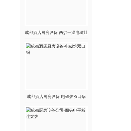
成都酒店厨房设备-两炒一温电磁灶
成都酒店厨房设备-电磁炉双口锅