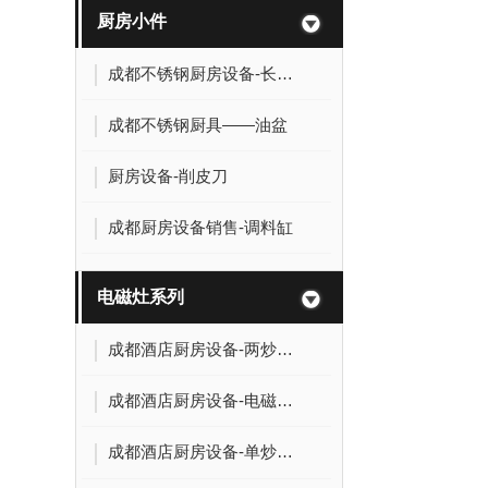
厨房小件
成都不锈钢厨房设备-长柄肉抓
成都不锈钢厨具——油盆
厨房设备-削皮刀
成都厨房设备销售-调料缸
电磁灶系列
成都酒店厨房设备-两炒一温电磁灶
成都酒店厨房设备-电磁炉双口锅
成都酒店厨房设备-单炒单水鐣电磁炒炉