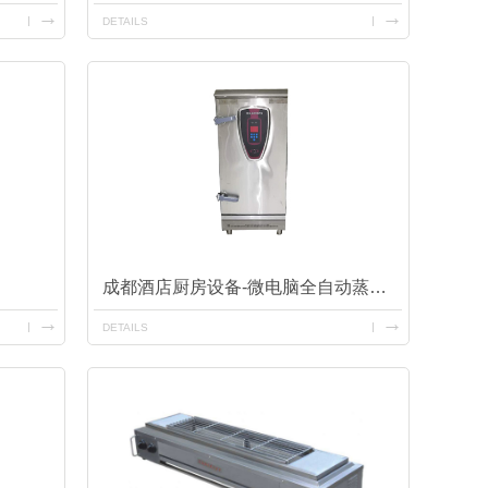
DETAILS
成都酒店厨房设备-微电脑全自动蒸饭柜单开门
DETAILS