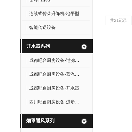
连续式传菜升降机-地平型
共21记录
智能传送设备
开水器系列
成都吧台厨房设备-过滤式直饮开水机
成都吧台厨房设备-蒸汽式开水器
成都吧台厨房设备-开水器
四川吧台厨房设备-进步式开水器
烟罩通风系列