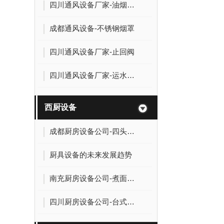
四川通风设备厂家-油烟净化一体机
成都通风设备-不锈钢烟罩
四川通风设备厂家-止回阀
四川通风设备厂家-运水烟罩控制箱
西厨设备
成都厨房设备公司-四头电平板连焗炉
厨具设备的未来发展趋势
南充厨房设备公司-煮面炉连柜座
四川厨房设备公司-台式四头电煮食炉