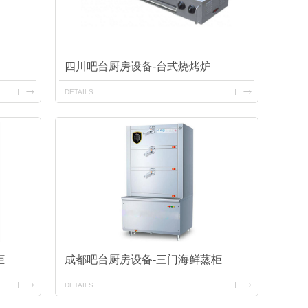
四川吧台厨房设备-台式烧烤炉
DETAILS
柜
成都吧台厨房设备-三门海鲜蒸柜
DETAILS