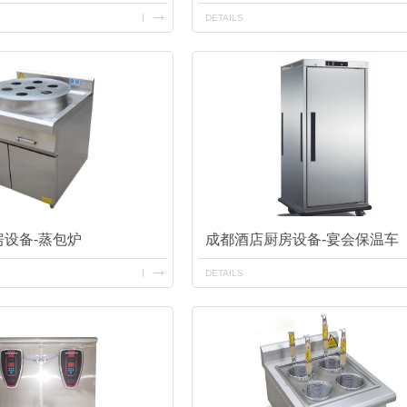
DETAILS
设备-蒸包炉
成都酒店厨房设备-宴会保温车
DETAILS