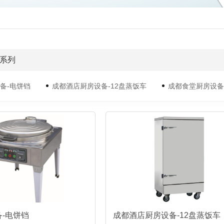
系列
备-电饼铛
成都酒店厨房设备-12盘蒸饭车
成都食堂厨房设备
-电饼铛
成都酒店厨房设备-12盘蒸饭车