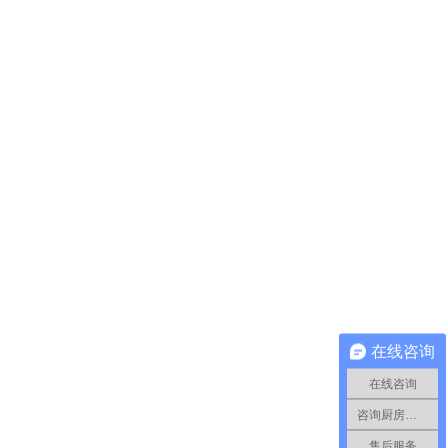
在线咨询
在线咨询
咨询厨房工程
售后服务