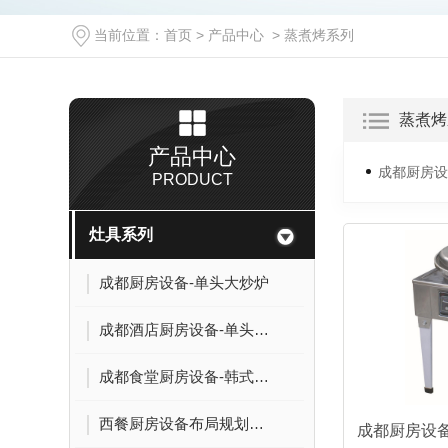
当前位置：
首页
>
产品中心
>
蒸煮烤系列
蒸煮烤
产品中心
成都厨房设
PRODUCT
灶具系列
成都厨房设备-单头大炒炉
成都酒店厨房设备-单头吊汤炉
成都食堂厨房设备-韩式双眼掉汤炉
西餐厨房设备布局规划的要点
成都厨房设备