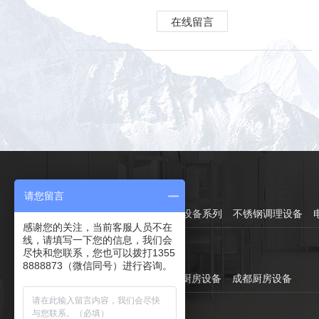
在线留言
产品中心：
请您留言
灶具系列
蒸煮烤系列
制冷设备系列
不锈钢调理设备
感谢您的关注，当前客服人员不在
线，请填写一下您的信息，我们会
直通车：
尽快和您联系，您也可以拨打1355
8888873（微信同号）进行咨询。
成都食堂厨房设备
成都酒店厨房设备
成都厨房设备
新闻资讯：