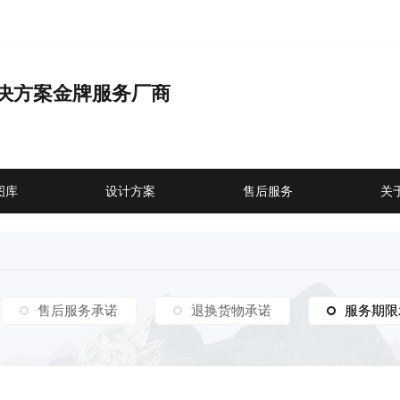
决方案金牌服务厂商
品
图库
设计方案
售后服务
关
售后服务承诺
退换货物承诺
服务期限
服务期限