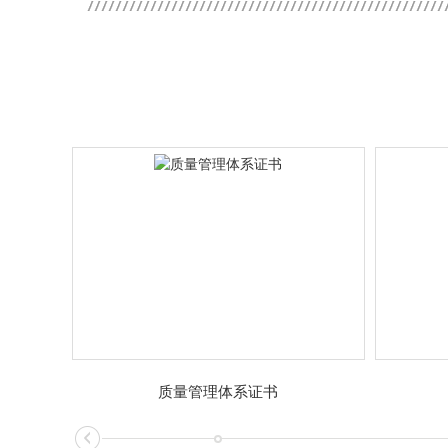
质量管理体系证书