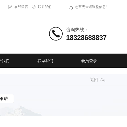
在线留言
联系我们
您暂无未读询盘信息!
咨询热线：
18328688837
于我们
联系我们
会员登录
返回
承诺
承诺