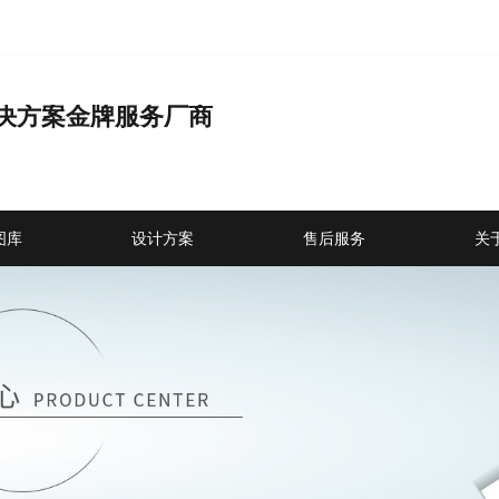
决方案金牌服务厂商
品
图库
设计方案
售后服务
关