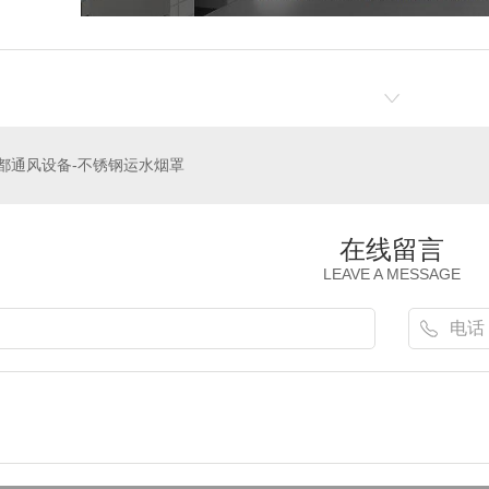
都通风设备-不锈钢运水烟罩
在线留言
LEAVE A MESSAGE