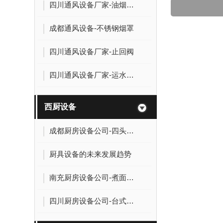
四川通风设备厂家-油烟净化一体机
成都通风设备-不锈钢烟罩
四川通风设备厂家-止回阀
四川通风设备厂家-运水烟罩控制箱
西厨设备
成都厨房设备公司-四头电平板连焗炉
厨具设备的未来发展趋势
南充厨房设备公司-煮面炉连柜座
四川厨房设备公司-台式四头电煮食炉