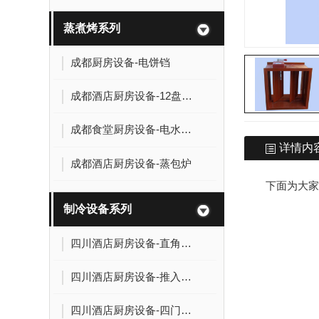
蒸煮烤系列
成都厨房设备-电饼铛
成都酒店厨房设备-12盘蒸饭车
成都食堂厨房设备-电水饺炉
详情内
成都酒店厨房设备-蒸包炉
下面为大家
制冷设备系列
四川酒店厨房设备-直角蛋糕展示柜
四川酒店厨房设备-推入式速冻柜
四川酒店厨房设备-四门冰箱