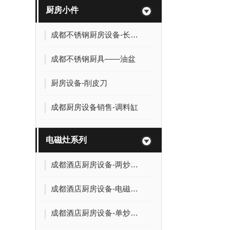
厨房小件
成都不锈钢厨房设备-长柄肉抓
成都不锈钢厨具——油盆
厨房设备-削皮刀
成都厨房设备销售-调料缸
电磁灶系列
成都酒店厨房设备-两炒一温电磁灶
成都酒店厨房设备-电磁炉双口锅
成都酒店厨房设备-单炒单水鐣电磁炒炉