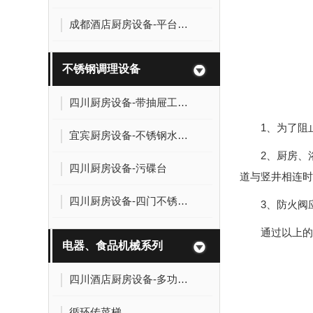
成都酒店厨房设备-平台冷柜
不锈钢调理设备
四川厨房设备-带抽屉工作柜
1、为了阻
宜宾厨房设备-不锈钢水吧柜
2、厨房、
四川厨房设备-污碟台
道与竖井相连时
四川厨房设备-四门不锈钢碗柜
3、防火阀
通过以上的
电器、食品机械系列
四川酒店厨房设备-多功能切菜机
循环传菜梯