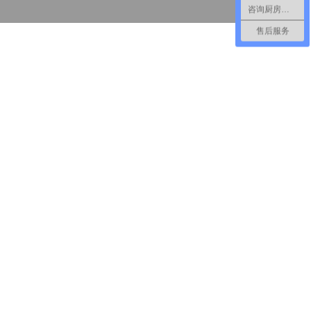
咨询厨房工程
售后服务