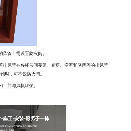
的风管上需设置防火阀。
着排风管在各楼层间蔓延。厨房、浴室和厕所等的排风管
措施时，可不设防火阀。
闭，并与风机联锁。