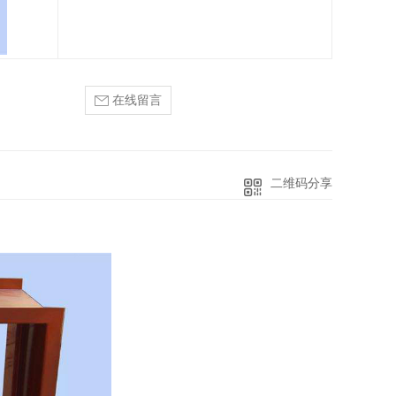
在线留言
二维码分享