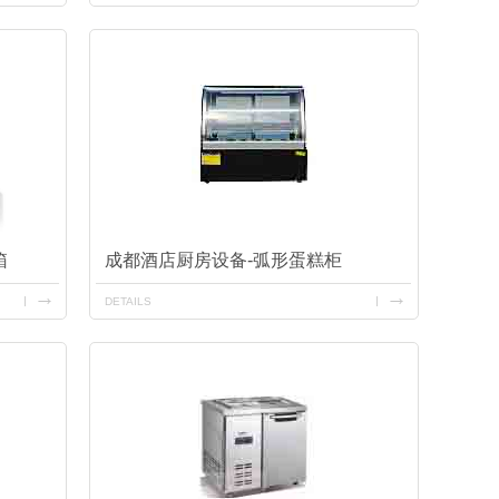
箱
成都酒店厨房设备-弧形蛋糕柜
DETAILS