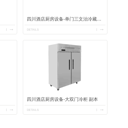
四川酒店厨房设备-单门三文治冷藏工作台
DETAILS
四川酒店厨房设备-大双门冷柜 副本
DETAILS