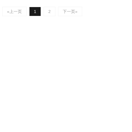
«上一页
1
2
下一页»