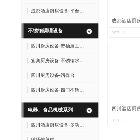
成都酒店厨房设备-平台冷柜
成都酒店厨房
不锈钢调理设备
DETAILS
四川厨房设备-带抽屉工作柜
宜宾厨房设备-不锈钢水吧柜
四川厨房设备-污碟台
四川厨房设备-四门不锈钢碗柜
四川酒店厨
电器、食品机械系列
DETAILS
四川酒店厨房设备-多功能切菜机
循环传菜梯