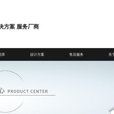
决方案 服务厂商
品
图库
设计方案
售后服务
关