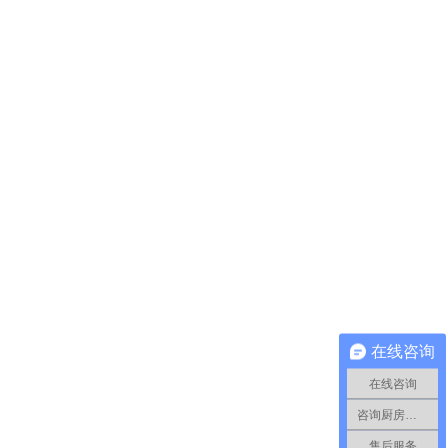
在线咨询
在线咨询
咨询厨房工程
售后服务