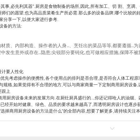
善其事,必先利其器".厨房是食物制备的场所,因此,所有加工、切 割、烹调
是厨师们的愿望,也为高品质菜肴生产所必需.那么多的设备品牌,哪个比较的
家分享一下,以便大家进行参考.
设备的方法:
材质、内部构造、操作者的人身..、烹饪出的菜品等等,都要遵循..
中发生意外或存在..隐患;尖锐部分要钝化,也可做相应措施,保障不被
设计要人性化
就优先考虑操作的便携性,各个使用点的排列是否合理,是否符合人体工程原
与规格,如果觉得有不合理的地方,可以与商家商量一下定制商用厨房设备,
要跟上
是商用厨房设备未来的发展方向.在厨灶厨具盛行的..,你还记得呛人的油烟
,已经开始对健康、绿色、品质的要求越来越高了,而透明厨房设计也逐步获
"选择商用厨房设备的方法是什么"的全部内容,想要了解更多,请持续关注本