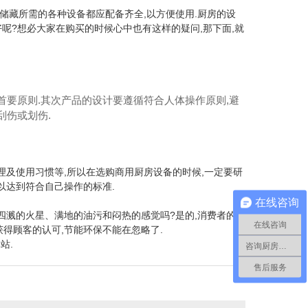
、储藏所需的各种设备都应配备齐全,以方便使用.厨房的设
好呢?想必大家在购买的时候心中也有这样的疑问,那下面,就
为首要原则.其次产品的设计要遵循符合人体操作原则,避
刮伤或划伤.
理及使用习惯等,所以在选购商用厨房设备的时候,一定要研
以达到符合自己操作的标准.
在线咨询
、四溅的火星、满地的油污和闷热的感觉吗?是的,消费者的生
在线咨询
得顾客的认可,节能环保不能在忽略了.
站.
咨询厨房工程
售后服务