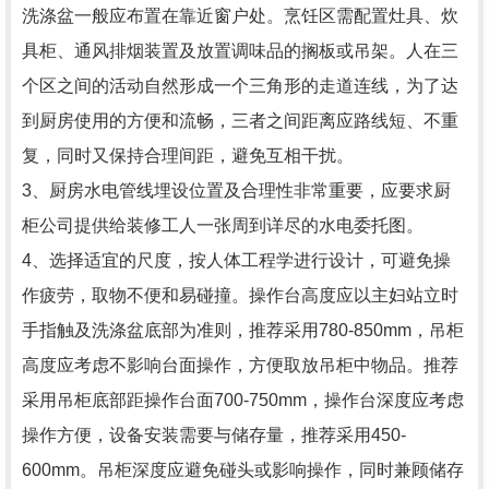
洗涤盆一般应布置在靠近窗户处。烹饪区需配置灶具、炊
具柜、通风排烟装置及放置调味品的搁板或吊架。人在三
个区之间的活动自然形成一个三角形的走道连线，为了达
到厨房使用的方便和流畅，三者之间距离应路线短、不重
复，同时又保持合理间距，避免互相干扰。
3、厨房水电管线埋设位置及合理性非常重要，应要求厨
柜公司提供给装修工人一张周到详尽的水电委托图。
4、选择适宜的尺度，按人体工程学进行设计，可避免操
作疲劳，取物不便和易碰撞。操作台高度应以主妇站立时
手指触及洗涤盆底部为准则，推荐采用780-850mm，吊柜
高度应考虑不影响台面操作，方便取放吊柜中物品。推荐
采用吊柜底部距操作台面700-750mm，操作台深度应考虑
操作方便，设备安装需要与储存量，推荐采用450-
600mm。吊柜深度应避免碰头或影响操作，同时兼顾储存