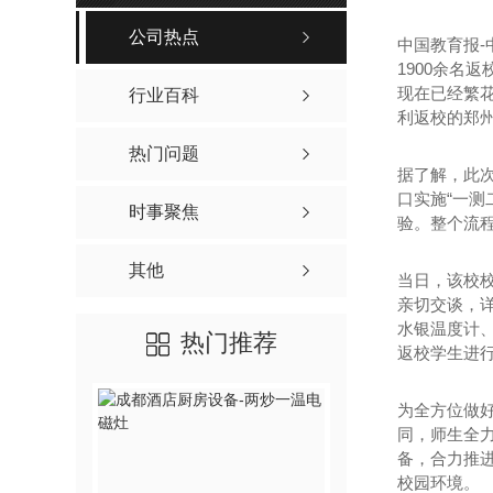
公司热点
中国教育报-
1900余名
现在已经繁
行业百科
利返校的郑州
热门问题
据了解，此
口实施“一
时事聚焦
验。整个流
其他
当日，该校
亲切交谈，
水银温度计
热门推荐
返校学生进行
为全方位做
同，师生全
备，合力推
校园环境。