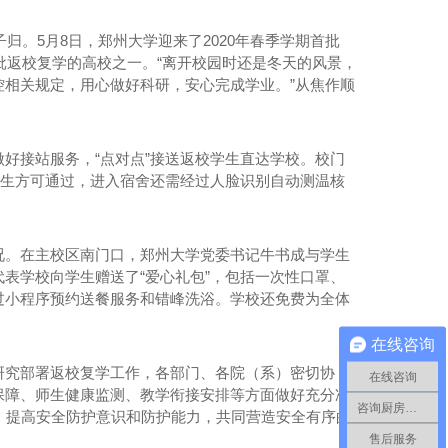
归。5月8日，郑州大学迎来了2020年春季学期首批
批返校复学的高校之一。“离开校园时还是冬天的风景，
相关规定，用心做好科研，安心完成学业。”从焦作顺
好接站服务，“点对点”接送返校学生直达学校。校门
学生方可通过，进入宿舍还需经过人脸识别自动测温核
况。在主校区南门口，郑州大学党委书记牛书成与学生
表学校向学生赠送了“爱心礼包”，包括一次性口罩、
过小程序预约送餐服务和错峰洗浴。学校还免费为全体
在线咨询
研究部署返校复学工作，各部门、各院（系）密切协
在线咨询
保障、师生健康监测、教学衔接安排等方面做好充分准
咨询厨房工程
”，提高安全防护意识和防护能力，共同营造安全有序的
售后服务