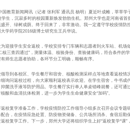
中国教育新闻网讯（记者 张利军 通讯员 杨明）夏近叶成帷，莘莘学子
返校学生，沉寂多时的校园重新焕发勃勃生机。郑州大学也是河南省首
花盛开、绿树成荫。终于回来了，非常激动。我一定遵守学校疫情防控
大学药学院2016级博士研究生王兵华说。
次为迎接学生安全返校，学校安排专门车辆和志愿者到火车站、机场做
测二核三查四通过”，测量体温、核验身份、查验健康码，符合条件的
程有师生志愿者协助，各环节分工明确，顺畅有序。
校领导到各校区、学生餐厅和宿舍、核酸检测采样点等地查看返校情
详细询问返校过程，向大家顺利返校表示欢迎。在学生宿舍，牛书成代
、抑菌洗手液等防护用品。学生餐厅实行单人单桌错峰就餐，还可通
核酸和血清抗体检测，进一步为学生生命健康安全“加码”。
好返校复学准备工作，学校疫情防控工作领导小组多次召开会议专题
力配合，在疫情应急处置、防疫物资储备、公共场所消杀、食宿后勤
进返校复学工作。下一步，郑州大学还将组织学生上好“返校复学*课