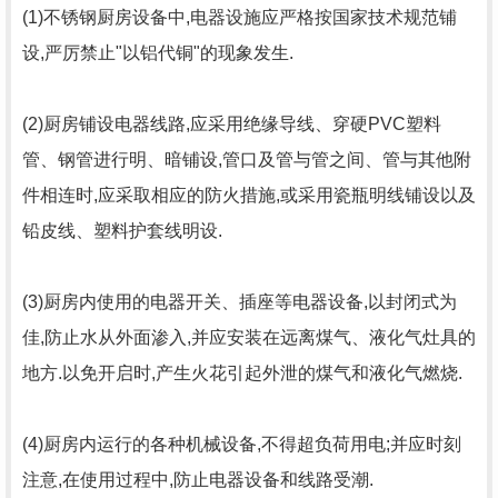
(1)不锈钢厨房设备中,电器设施应严格按国家技术规范铺
设,严厉禁止"以铝代铜"的现象发生.
(2)厨房铺设电器线路,应采用绝缘导线、穿硬PVC塑料
管、钢管进行明、暗铺设,管口及管与管之间、管与其他附
件相连时,应采取相应的防火措施,或采用瓷瓶明线铺设以及
铅皮线、塑料护套线明设.
(3)厨房内使用的电器开关、插座等电器设备,以封闭式为
佳,防止水从外面渗入,并应安装在远离煤气、液化气灶具的
地方.以免开启时,产生火花引起外泄的煤气和液化气燃烧.
(4)厨房内运行的各种机械设备,不得超负荷用电;并应时刻
注意,在使用过程中,防止电器设备和线路受潮.