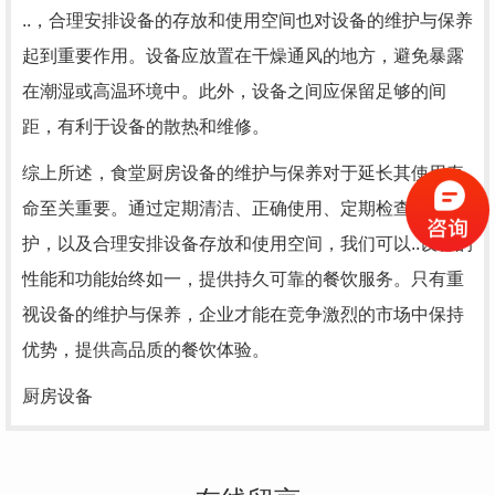
..，合理安排设备的存放和使用空间也对设备的维护与保养
起到重要作用。设备应放置在干燥通风的地方，避免暴露
在潮湿或高温环境中。此外，设备之间应保留足够的间
距，有利于设备的散热和维修。
综上所述，食堂厨房设备的维护与保养对于延长其使用寿
命至关重要。通过定期清洁、正确使用、定期检查和维
护，以及合理安排设备存放和使用空间，我们可以..设备的
性能和功能始终如一，提供持久可靠的餐饮服务。只有重
视设备的维护与保养，企业才能在竞争激烈的市场中保持
优势，提供高品质的餐饮体验。
厨房设备