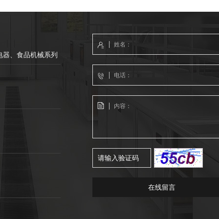
电器、食品机械系列
在线留言