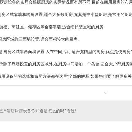
房设备的布局会根据厨房的实际情况而有所不同,目前在商用厨房的布局
厨房区域靠墙和转角设置,适合大多数厨房,尤其是中小型厨房,是常用的厨房
橱柜、烹饪区、储存区等全部靠墙,适合细长型区域的厨房.
厨房区域靠三面墙设置,适合面积较大的厨房.
:厨房区域靠两面墙设置,人在中间活动.适合宽阔型的厨房,优点是使厨房
:除了靠墙设置的厨房区域外,在厨房中间增加一个岛台,适合大户型厨房装
用设备的的选择和布局方法都在这里"全部的解释,如果您想要了解更多关
五**酒店厨房设备你知道是怎么的吗?看这!