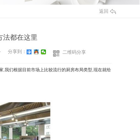
返回
方法都在这里
备
分享到：
二维码分享
,我们根据目前市场上比较流行的厨房布局类型,现在就给