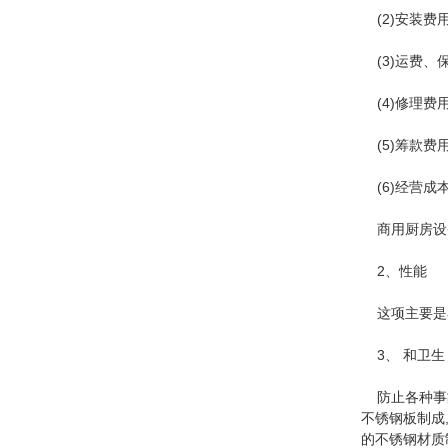
(2)安装费
(3)运费、
(4)修理费用
(5)筹款费
(6)经营成
商用厨房设
2、性能
这项主要是看
3、 和卫生
防止各种事故
不锈钢板制成
的不锈钢材质