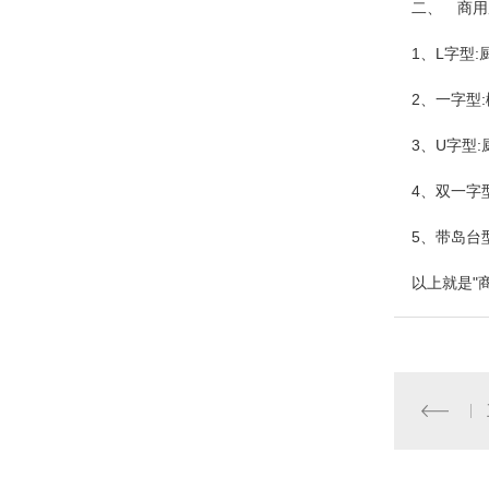
二、 商用厨
1、L字型:
2、一字型:
3、U字型:
4、双一字型
5、带岛台型
以上就是"商