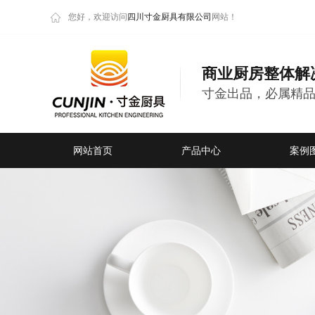
您好，欢迎访问
四川寸金厨具有限公司
网站！
商业厨房整体解
寸金出品，必属精
网站首页
产品中心
案例