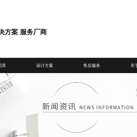
决方案 服务厂商
品
图库
设计方案
售后服务
关