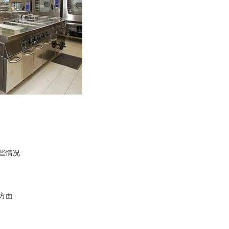
备厂家-油烟净化一体机
些情况:
方面: