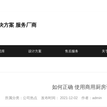
决方案 服务厂商
品
图库
设计方案
售后服务
关
如何正确 使用商用厨房
所属分类：公司热点 发布时间： 2021-12-02 作者：admin