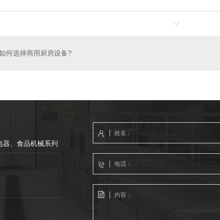
-电磁炉双口锅
成都厨房设备公司-四头电平板连焗炉
四川通风设
如何选择商用厨房设备?
电器、食品机械系列