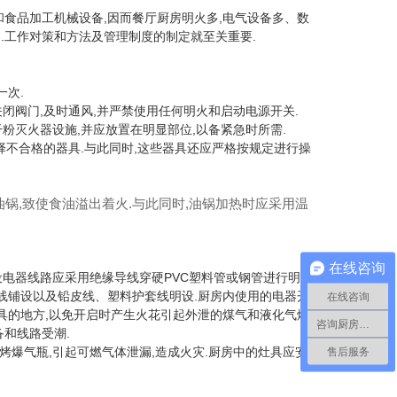
和食品加工机械设备,因而餐厅厨房明火多,电气设备多、数
,..工作对策和方法及管理制度的制定就至关重要.
一次.
闭阀门,及时通风,并严禁使用任何明火和启动电源开关.
干粉灭火器设施,并应放置在明显部位,以备紧急时所需.
择不合格的器具.与此同时,这些器具还应严格按规定进行操
锅,致使食油溢出着火.与此同时,油锅加热时应采用温
在线咨询
铺设电器线路应采用绝缘导线穿硬PVC塑料管或钢管进行明、
明线铺设以及铅皮线、塑料护套线明设.厨房内使用的电器开
在线咨询
灶具的地方,以免开启时产生火花引起外泄的煤气和液化气燃
咨询厨房工程
和线路受潮.
烤爆气瓶,引起可燃气体泄漏,造成火灾.厨房中的灶具应安
售后服务