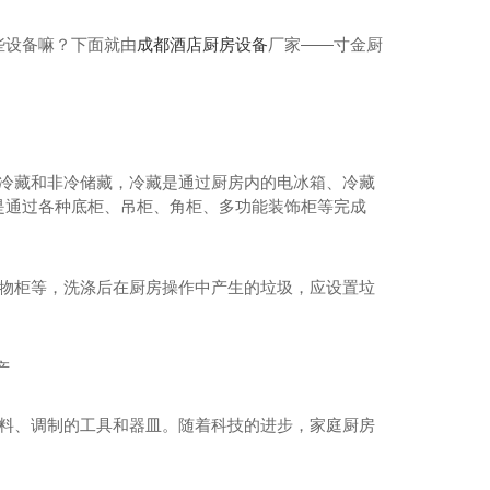
些设备嘛？下面就由
成都酒店厨房设备
厂家——寸金厨
为冷藏和非冷储藏，冷藏是通过厨房内的电冰箱、冷藏
是通过各种底柜、吊柜、角柜、多功能装饰柜等完成
洗物柜等，洗涤后在厨房操作中产生的垃圾，应设置垃
料、调制的工具和器皿。随着科技的进步，家庭厨房