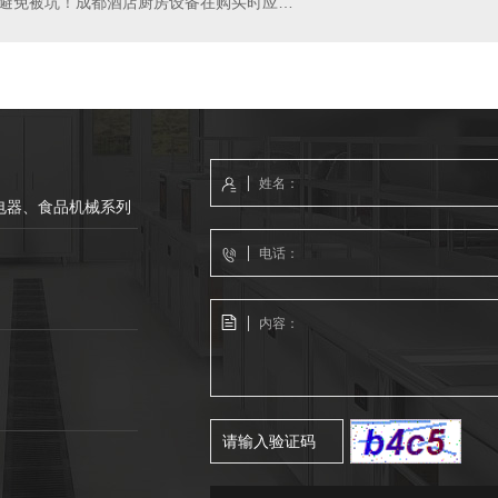
避免被坑！成都酒店厨房设备在购买时应注意这几点
电器、食品机械系列