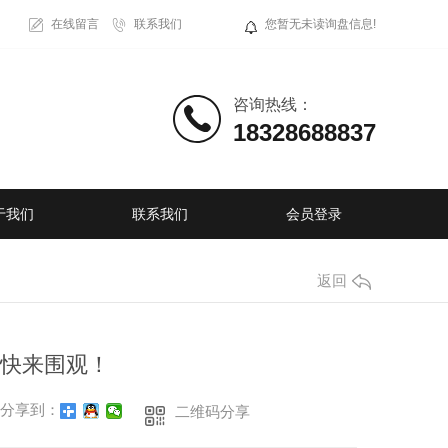
在线留言
联系我们
您暂无未读询盘信息!
咨询热线：
18328688837
于我们
联系我们
会员登录
返回
，快来围观！
分享到：
二维码分享