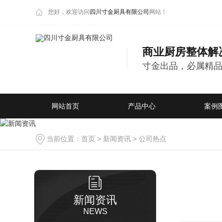
您好，欢迎访问
四川寸金厨具有限公司
网站！
商业厨房整体解
寸金出品，必属精
网站首页
产品中心
案例
当前位置：
首页
>
新闻资讯
>
公司热点
新闻资讯
NEWS