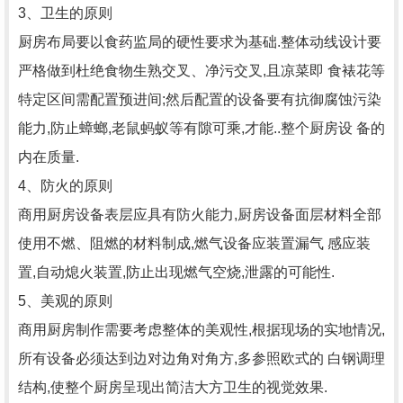
3、卫生的原则
厨房布局要以食药监局的硬性要求为基础.整体动线设计要
严格做到杜绝食物生熟交叉、净污交叉,且凉菜即 食裱花等
特定区间需配置预进间;然后配置的设备要有抗御腐蚀污染
能力,防止蟑螂,老鼠蚂蚁等有隙可乘,才能..整个厨房设 备的
内在质量.
4、防火的原则
商用厨房设备表层应具有防火能力,厨房设备面层材料全部
使用不燃、阻燃的材料制成,燃气设备应装置漏气 感应装
置,自动熄火装置,防止出现燃气空烧,泄露的可能性.
5、美观的原则
商用厨房制作需要考虑整体的美观性,根据现场的实地情况,
所有设备必须达到边对边角对角方,多参照欧式的 白钢调理
结构,使整个厨房呈现出简洁大方卫生的视觉效果.