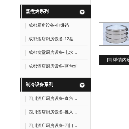
蒸煮烤系列
成都厨房设备-电饼铛
成都酒店厨房设备-12盘蒸饭车
成都食堂厨房设备-电水饺炉
详情内
成都酒店厨房设备-蒸包炉
制冷设备系列
四川酒店厨房设备-直角蛋糕展示柜
四川酒店厨房设备-推入式速冻柜
四川酒店厨房设备-四门冰箱