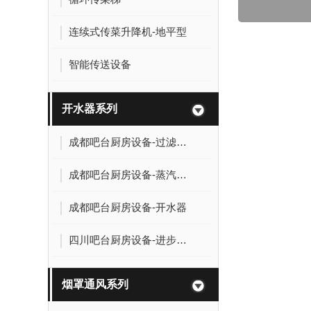
连续式传菜升降机-地平型
智能传送设备
开水器系列
成都吧台厨房设备-过滤式直饮开水机
成都吧台厨房设备-蒸汽式开水器
成都吧台厨房设备-开水器
四川吧台厨房设备-进步式开水器
烟罩通风系列