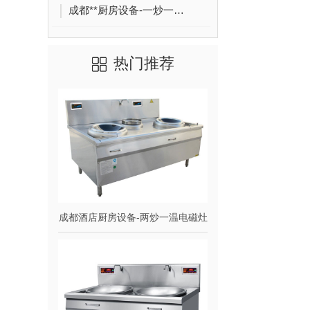
成都**厨房设备-一炒一温电磁锅
热门推荐
成都酒店厨房设备-两炒一温电磁灶