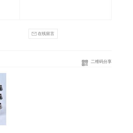
在线留言
二维码分享