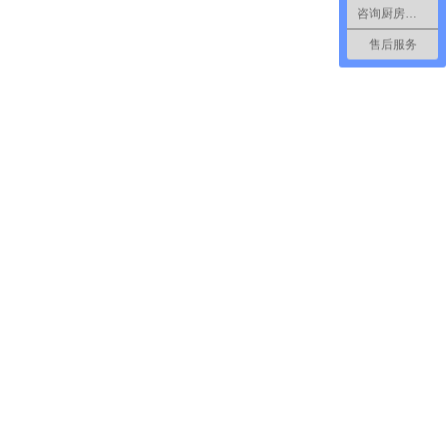
咨询厨房工程
售后服务