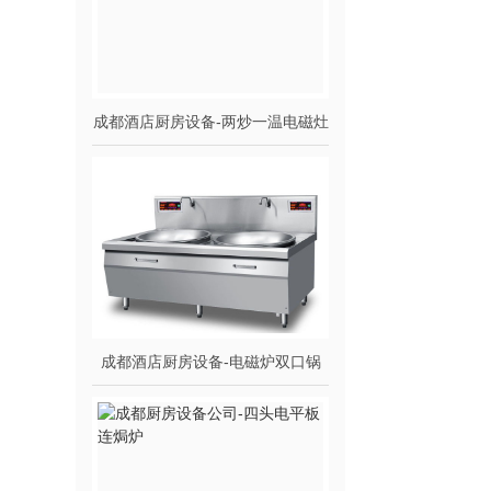
成都酒店厨房设备-两炒一温电磁灶
成都酒店厨房设备-电磁炉双口锅