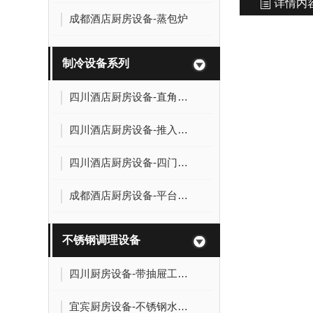
详情内
成都酒店厨房设备-蒸包炉
制冷设备系列
四川酒店厨房设备-直角蛋糕展示柜
四川酒店厨房设备-推入式速冻柜
四川酒店厨房设备-四门冰箱
成都酒店厨房设备-平台冷柜
不锈钢调理设备
四川厨房设备-带抽屉工作柜
宜宾厨房设备-不锈钢水吧柜