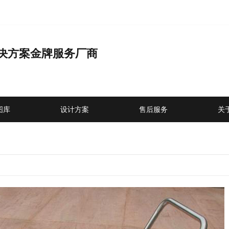
决方案金牌服务厂商
品
图库
设计方案
售后服务
关