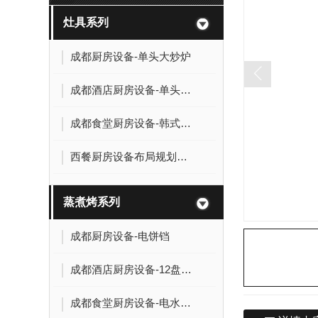
灶具系列
成都厨房设备-单头大炒炉
成都酒店厨房设备-单头吊汤炉
成都食堂厨房设备-韩式双眼掉汤炉
西餐厨房设备布局规划的要点
蒸煮烤系列
成都厨房设备-电饼铛
成都酒店厨房设备-12盘蒸饭车
成都食堂厨房设备-电水饺炉