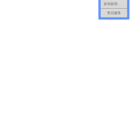
咨询厨房工程
售后服务