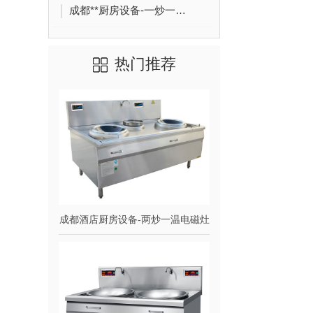
成都**厨房设备-一炒一温电磁锅
热门推荐
成都酒店厨房设备-两炒一温电磁灶