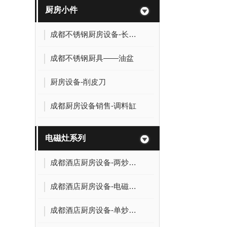
厨房小件
成都不锈钢厨房设备-长柄肉抓
成都不锈钢厨具——油盆
厨房设备-削皮刀
成都厨房设备销售-调料缸
电磁灶系列
成都酒店厨房设备-两炒一温电磁灶
成都酒店厨房设备-电磁炉双口锅
成都酒店厨房设备-单炒单水鐣电磁炒炉