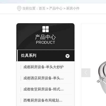
当前位置：
首页
>
产品中心
>
厨房小件
产品中心
PRODUCT
灶具系列
成都厨房设备-单头大炒炉
成都酒店厨房设备-单头吊汤炉
成都食堂厨房设备-韩式双眼掉汤炉
西餐厨房设备布局规划的要点