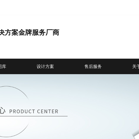
决方案金牌服务厂商
品
图库
设计方案
售后服务
关