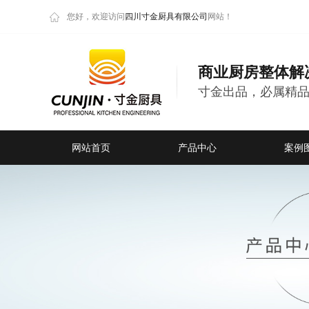
您好，欢迎访问
四川寸金厨具有限公司
网站！
商业厨房整体解
寸金出品，必属精
网站首页
产品中心
案例