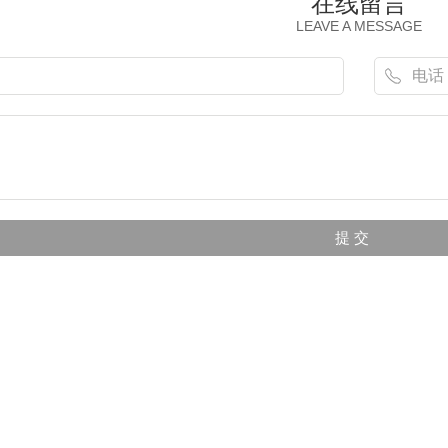
在线留言
LEAVE A MESSAGE