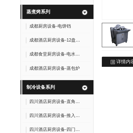
蒸煮烤系列
成都厨房设备-电饼铛
成都酒店厨房设备-12盘蒸饭车
成都食堂厨房设备-电水饺炉
详情内
成都酒店厨房设备-蒸包炉
制冷设备系列
四川酒店厨房设备-直角蛋糕展示柜
四川酒店厨房设备-推入式速冻柜
四川酒店厨房设备-四门冰箱