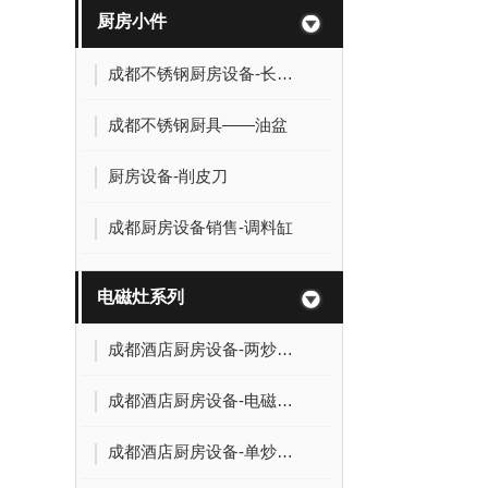
厨房小件
成都不锈钢厨房设备-长柄肉抓
成都不锈钢厨具——油盆
厨房设备-削皮刀
成都厨房设备销售-调料缸
电磁灶系列
成都酒店厨房设备-两炒一温电磁灶
成都酒店厨房设备-电磁炉双口锅
成都酒店厨房设备-单炒单水鐣电磁炒炉